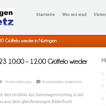
Startseite
Wer wir sind
Unters
 Grüffelo wieder in Nürtingen
3 10:00 – 12:00 Grüffelo wieder
M
für
Veranstaltungen
Kommentare deaktiviert
Sa
r den Grüffelo am Samstagvormittag in der
18.Nov.
 das aus dem gleichnamigen Bilderbuch
2023