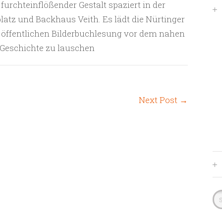
furchteinflößender Gestalt spaziert in der
10:00
latz und Backhaus Veith. Es lädt die Nürtinger
–
12:00
n öffentlichen Bilderbuchlesung vor dem nahen
Grüffelo
 Geschichte zu lauschen
wieder
in
Nürtingen
Next Post
→