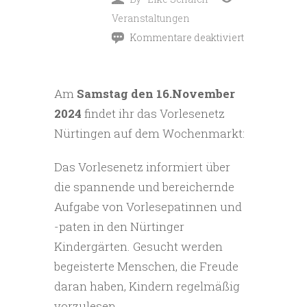
Veranstaltungen
Kommentare deaktiviert
für
Vorlesenetz
Am
Samstag den 16.November
auf
2024
findet ihr das Vorlesenetz
dem
Nürtingen auf dem Wochenmarkt:
Nürtinger
Wochenmarkt
Das Vorlesenetz informiert über
die spannende und bereichernde
Aufgabe von Vorlesepatinnen und
-paten in den Nürtinger
Kindergärten. Gesucht werden
begeisterte Menschen, die Freude
daran haben, Kindern regelmäßig
vorzulesen.